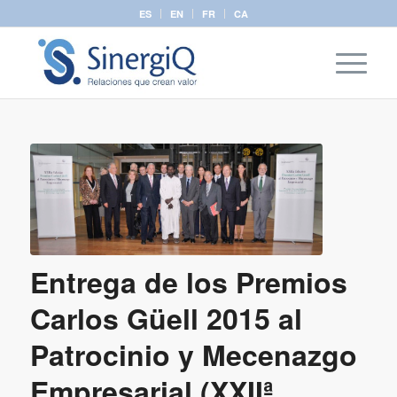
ES
EN
FR
CA
Entrega de los Premios
Carlos Güell 2015 al
Patrocinio y Mecenazgo
Empresarial (XXIIª