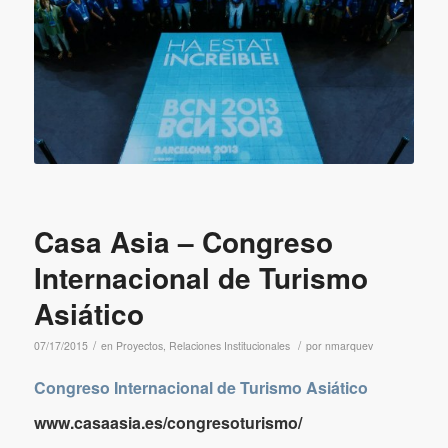
Casa Asia – Congreso
Internacional de Turismo
Asiático
/
/
07/17/2015
en
Proyectos
,
Relaciones Institucionales
por
nmarquev
Congreso Internacional de Turismo Asiático
www.casaasia.es/congresoturismo/