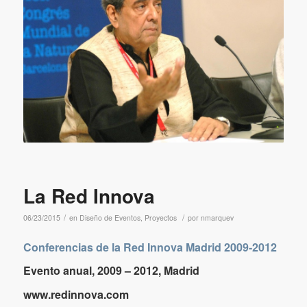
eventos paralelos) de toda la delegación de la
prestigiosa fundación norteamericana PEW.
La Red Innova
/
/
06/23/2015
en
Diseño de Eventos
,
Proyectos
por
nmarquev
Conferencias de la Red Innova Madrid 2009-2012