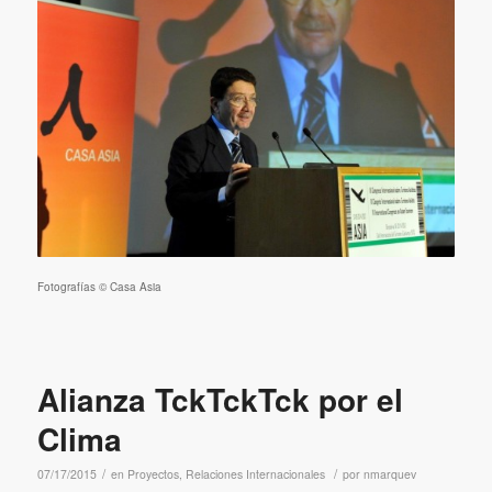
Fotografías © Casa Asia
Alianza TckTckTck por el
Clima
/
/
07/17/2015
en
Proyectos
,
Relaciones Internacionales
por
nmarquev