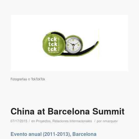
Fotografías © TckTckTck