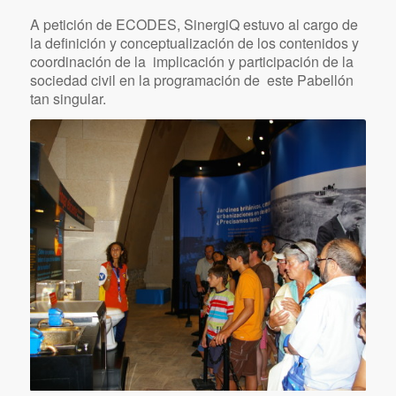
pabellones. Uno de ellos fue el FARO, o Pabellón de
las Iniciativas Ciudadanas, con 1.600 metros2 de
construcción eco-sostenible, 1,1 millones de
visitantes, 90 mesas redondas y debates, un consejo
rector integrado por 29 ONG.
A petición de ECODES, SinergiQ estuvo al cargo de
la definición y conceptualización de los contenidos y
coordinación de la implicación y participación de la
sociedad civil en la programación de este Pabellón
tan singular.