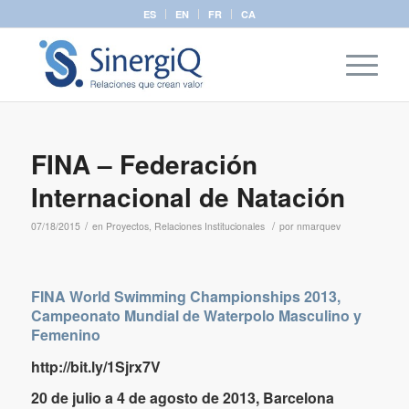
ES
EN
FR
CA
FINA – Federación
Internacional de Natación
/
/
07/18/2015
en
Proyectos
,
Relaciones Institucionales
por
nmarquev
FINA World Swimming Championships 2013,
Campeonato Mundial de Waterpolo Masculino y
Femenino
http://bit.ly/1Sjrx7V
20 de julio a 4 de agosto de 2013, Barcelona