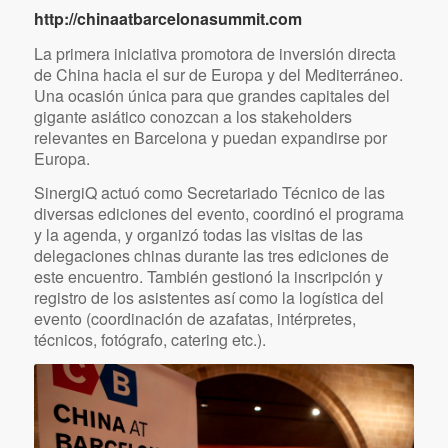
China at Barcelona Summit
/
/
07/17/2015
en
Proyectos
,
Relaciones Internacionales
por
nmarquev
Evento anual (2011-2013), Barcelona
http://chinaatbarcelonasummit.com
La primera iniciativa promotora de inversión directa
de China hacia el sur de Europa y del Mediterráneo.
Una ocasión única para que grandes capitales del
gigante asiático conozcan a los stakeholders
relevantes en Barcelona y puedan expandirse por
Europa.
SinergiQ actuó como Secretariado Técnico de las
diversas ediciones del evento, coordinó el programa
y la agenda, y organizó todas las visitas de las
delegaciones chinas durante las tres ediciones de
este encuentro. También gestionó la inscripción y
registro de los asistentes así como la logística del
evento (coordinación de azafatas, intérpretes,