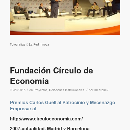
Fotografías © La Red Innova
Fundación Círculo de
Economía
/
/
06/23/2015
en
Proyectos
,
Relaciones Institucionales
por
nmarquev
Premios Carlos Güell al Patrocinio y Mecenazgo
Empresarial