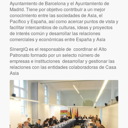
www.casaasia.es
2007- actualidad
Casa Asia es una institución de diplomacia pública
formada por el Ministerio de Asuntos Exteriores y de
Cooperación, la Generalitat de Catalunya, el
Ayuntamiento de Barcelona y el Ayuntamiento de
Madrid. Tiene por objetivo contribuir a un mejor
conocimiento entre las sociedades de Asia, el
Pacífico y España, así como acercar puntos de vista y
facilitar intercambios de culturas, ideas y proyectos
de interés común y desarrollar las relaciones
comerciales y económicas entre España y Asia
SinergiQ es el responsable de coordinar el Alto
Patronato formado por un selecto número de
empresas e instituciones desarrollar y gestionar las
relaciones con las entidades colaboradoras de Casa
Asia