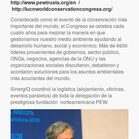
Group
/
/
07/14/2015
en
Proyectos
,
Relaciones Internacionales
por
nmarquev
Congreso Mundial de la Conservación del IUCN.
5 al 14 de octubre de 2008, Barcelona
http://www.pewtrusts.org/en
/
http://iucnworldconservationcongress.org/
Considerado como el evento de la conservación más
importante del mundo, el Congreso se celebra cada
cuatro años para mejorar la manera en que
gestionamos nuestro medio ambiente ayudando al
desarrollo humano, social y económico. Más de 6600
líderes provenientes de gobiernos, sector público,
ONGs, negocios, agencias de la ONU y las
organizaciones sociales discutieron, debatieron y
acordaron soluciones para los asuntos ambientales
más acuciantes del mundo.
SinergiQ coordinó la logística (alojamiento, oficinas,