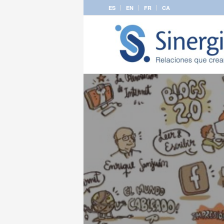
ES
EN
FR
CA