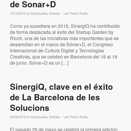
de Sonar+D
/
10/10/2016
en
Destacadas
,
Noticias
por
Pedro Ralda
Como ya sucediera en 2015, SinergiQ ha contribuido
de forma destacada al éxito del Startup Garden by
Ricoh, una de las iniciativas más importantes que se
desarrollan en el marco de Sónar+D, el Congreso
Internacional de Cultura Digital y Tecnologías
Creativas, que se celebró en Barcelona del 16 al 18
de junio. Sónar+D es un […]
SinergiQ, clave en el éxito
de La Barcelona de les
Solucions
/
05/06/2016
en
Destacadas
,
Noticias
por
Pedro Ralda
El pasado 26 de mayo se celebró la primera edición