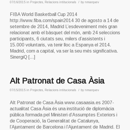
/
07/16/2015
in
Projectes
,
Relacions intitucionals
by
nmarquev
FIBA World Basketball Cup 2014
http://www.fiba.com/spain2014 30 de agosto a 14 de
setembre de 2014, Madrid L’esdeveniment més gran
relacionat amb el bàsquet del món, amb 24 seleccions
participants, 6 ciutats seu, milers d’assistents i
15.000 voluntaris, va tenir lloc a Espanya el 2014.
Madrid, com a capital, va ser la seu més significativa.
SinergiQ […]
Alt Patronat de Casa Àsia
/
07/15/2015
in
Projectes
,
Relacions intitucionals
by
nmarquev
Alt Patronat de Casa Àsia www.casaasia.es 2007-
actualitat Casa Àsia és una institució de diplomàcia
pública formada pel Ministeri d’Assumptes Exteriors i
de Cooperació, la Generalitat de Catalunya,
l’Ajuntament de Barcelona i l’Ajuntament de Madrid. El