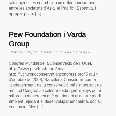
seu objectiu és contribuir a un millor coneixement
entre les societats d’Àsia, el Pacífic i Espanya, i
apropar punts […]
Pew Foundation i Varda
Group
/
07/14/2015
in
Projectes
,
Relacions internacionals
by
nmarquev
Congrés Mundial de la Conservació de l’IUCN.
http://www.pewtrusts.org/en /
http://iucnworldconservationcongress.org/ 5 al 14
d’octubre de 2008, Barcelona Considerat com a
l’esdeveniment de la conservació més important del
món, el Congrés se celebra cada quatre anys per a
millorar la manera en què gestionem el nostre medi
ambient, ajudant el desenvolupament humà, social i
econòmic. Més […]