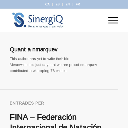
CA
ES
EN
FR
Quant a
nmarquev
This author has yet to write their bio.
Meanwhile lets just say that we are proud
nmarquev
contributed a whooping 76 entries.
ENTRADES PER
FINA – Federación
Internacional de Natación