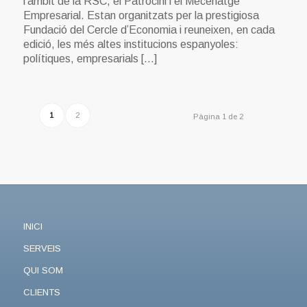
l’àmbit de la RSC, el Patrocini i el Mecenatge
Empresarial. Estan organitzats per la prestigiosa
Fundació del Cercle d’Economia i reuneixen, en cada
edició, les més altes institucions espanyoles:
polítiques, empresarials […]
1
2
Pàgina 1 de 2
INICI
SERVEIS
QUI SOM
CLIENTS