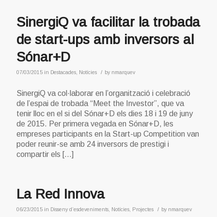
SinergiQ va facilitar la trobada
de start-ups amb inversors al
Sónar+D
/
07/03/2015
in
Destacades
,
Notícies
by
nmarquev
SinergiQ va col·laborar en l’organització i celebració
de l’espai de trobada “Meet the Investor”, que va
tenir lloc en el si del Sónar+D els dies 18 i 19 de juny
de 2015. Per primera vegada en Sónar+D, les
empreses participants en la Start-up Competition van
poder reunir-se amb 24 inversors de prestigi i
compartir els […]
La Red Innova
/
06/23/2015
in
Disseny d’esdeveniments
,
Notícies
,
Projectes
by
nmarquev