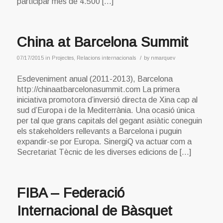
participar més de 4.500 […]
China at Barcelona Summit
/
07/17/2015
in
Projectes
,
Relacions internacionals
by
nmarquev
Esdeveniment anual (2011-2013), Barcelona
http://chinaatbarcelonasummit.com La primera
iniciativa promotora d’inversió directa de Xina cap al
sud d’Europa i de la Mediterrània. Una ocasió única
per tal que grans capitals del gegant asiàtic coneguin
els stakeholders rellevants a Barcelona i puguin
expandir-se por Europa. SinergiQ va actuar com a
Secretariat Tècnic de les diverses edicions de […]
FIBA – Federació
Internacional de Bàsquet