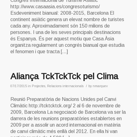
Congrés Internacional de Turisme Asiàtic
http://www.casaasia.es/congresoturismo/
Esdeveniment bianual: 2008-2015, Barcelona El
continent asiàtic genera un elevat nombre de turistes
cada any. Aproximadament són 150 milions de
persones. I una de les seves principals destinacions
és Espanya. És per aquest motiu que Casa Àsia
organitza regularment un congrés bianual que estudia
el fenomen i que tracta […]
Aliança TckTckTck pel Clima
/
07/17/2015
in
Projectes
,
Relacions internacionals
by
nmarquev
Reunió Preparatòria de Nacions Unides pel Canvi
Climàtic http://tcktcktck.org/ 2 al 6 de novembre de
2009, Barcelona La negociació de Barcelona va ser la
darrera de les reunions preparatòries establertes en
2009 per a assolir un acord internacional en matèria
de canvi climàtic més enllà del 2012. En ella hi van