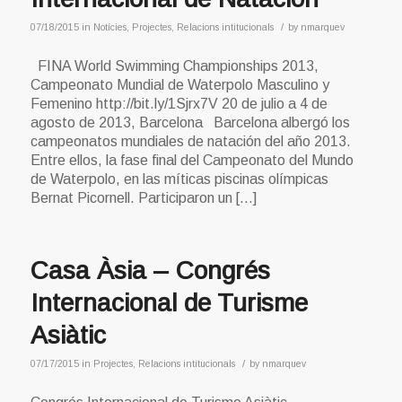
/
07/18/2015
in
Notícies
,
Projectes
,
Relacions intitucionals
by
nmarquev
FINA World Swimming Championships 2013,
Campeonato Mundial de Waterpolo Masculino y
Femenino http://bit.ly/1Sjrx7V 20 de julio a 4 de
agosto de 2013, Barcelona Barcelona albergó los
campeonatos mundiales de natación del año 2013.
Entre ellos, la fase final del Campeonato del Mundo
de Waterpolo, en las míticas piscinas olímpicas
Bernat Picornell. Participaron un […]
Casa Àsia – Congrés
Internacional de Turisme
Asiàtic
/
07/17/2015
in
Projectes
,
Relacions intitucionals
by
nmarquev