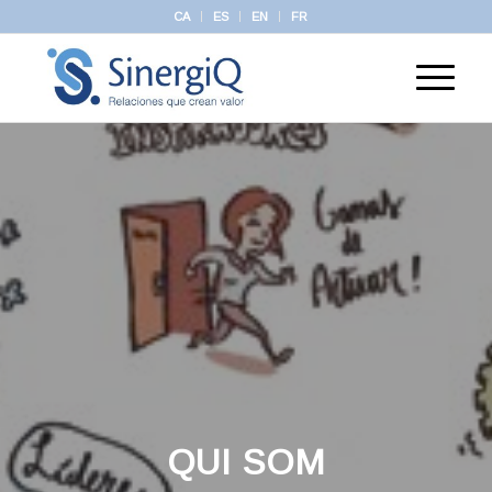
CA
ES
EN
FR
QUI SOM