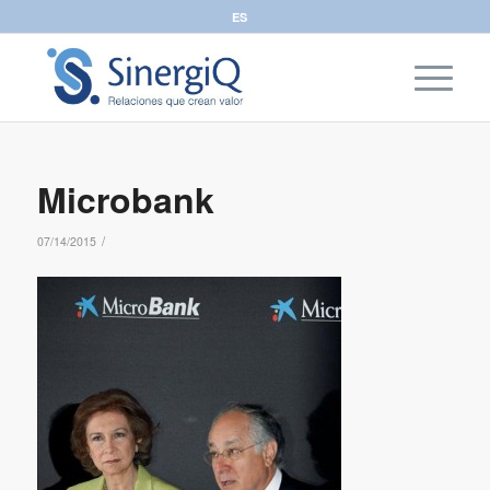
ES
Microbank
/
07/14/2015